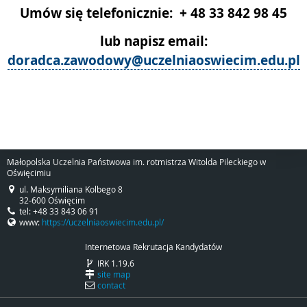
Umów się telefonicznie: + 48 33 842 98 45
lub napisz email:
doradca.zawodowy@uczelniaoswiecim.edu.pl
Małopolska Uczelnia Państwowa im. rotmistrza Witolda Pileckiego w
Oświęcimiu
ul. Maksymiliana Kolbego 8
32-600 Oświęcim
tel: +48 33 843 06 91
www:
https://uczelniaoswiecim.edu.pl/
Internetowa Rekrutacja Kandydatów
IRK 1.19.6
site map
contact