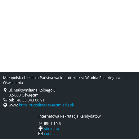
Małopolska Uczelnia Państwowa im. rotmistrza Witolda Pileckiego w
Oświęcimiu
ul. Maksymiliana Kolbego 8
32-600 Oświęcim
tel: +48 33 843 06 91
www:
https://uczelniaoswiecim.edu.pl/
Internetowa Rekrutacja Kandydatów
IRK 1.19.6
site map
contact