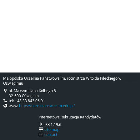
Małopolska Uczelnia Państwowa im. rotmistrza Witolda Pileckiego w
Oświęcimiu
ul. Maksymiliana Kolbego 8
32-600 Oświęcim
tel: +48 33 843 06 91
www:
https://uczelniaoswiecim.edu.pl/
Internetowa Rekrutacja Kandydatów
IRK 1.19.6
site map
contact