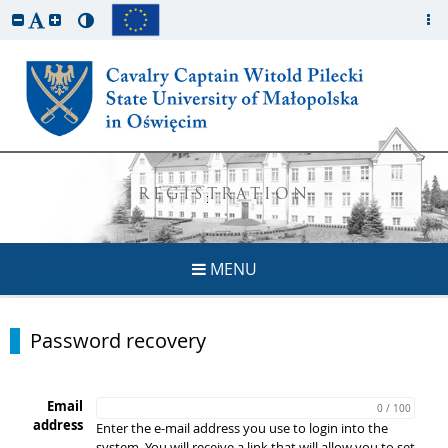
REGISTRATION
MENU
Password recovery
Email
0 / 100
address
Enter the e-mail address you use to login into the
system. You will receive a link that will allow you to set