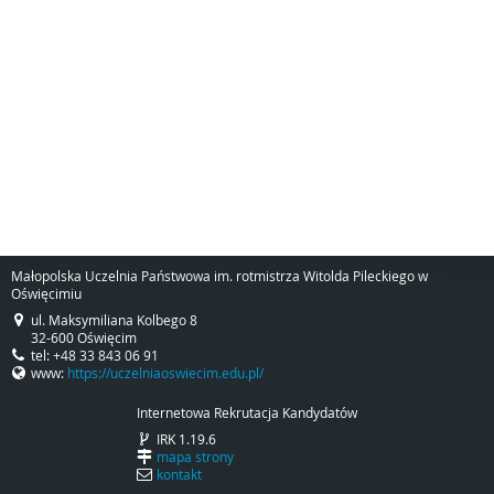
Małopolska Uczelnia Państwowa im. rotmistrza Witolda Pileckiego w
Oświęcimiu
ul. Maksymiliana Kolbego 8
32-600 Oświęcim
tel: +48 33 843 06 91
www:
https://uczelniaoswiecim.edu.pl/
Internetowa Rekrutacja Kandydatów
IRK 1.19.6
mapa strony
kontakt