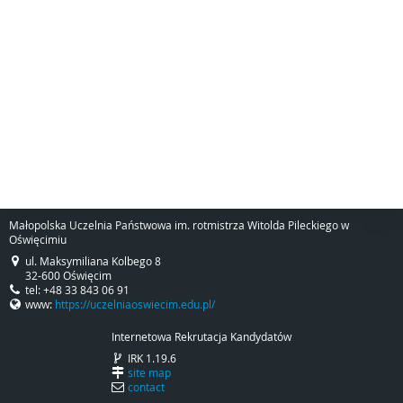
Małopolska Uczelnia Państwowa im. rotmistrza Witolda Pileckiego w
Oświęcimiu
ul. Maksymiliana Kolbego 8
32-600 Oświęcim
tel: +48 33 843 06 91
www:
https://uczelniaoswiecim.edu.pl/
Internetowa Rekrutacja Kandydatów
IRK 1.19.6
site map
contact