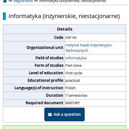
Registration
informatyka (inżynierskie, niestacjonarne)
informatyka (inżynierskie, niestacjonarne)
Details
Code
INF-NI
Instytut Nauk Inżynieryjno-
Organizational unit
Technicznych
Field of studies
informatyka
Form of studies
Part-time
Level of education
First cycle
Educational profile
practical
Language(s) of instruction
Polish
Duration
7 semestrów
Required document
MATURY
Ask a question