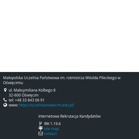
Małopolska Uczelnia Państwowa im. rotmistrza Witolda Pileckiego w
Oświęcimiu
ul. Maksymiliana Kolbego 8
32-600 Oświęcim
tel: +48 33 843 06 91
www:
https://uczelniaoswiecim.edu.pl/
Internetowa Rekrutacja Kandydatów
IRK 1.19.6
site map
contact