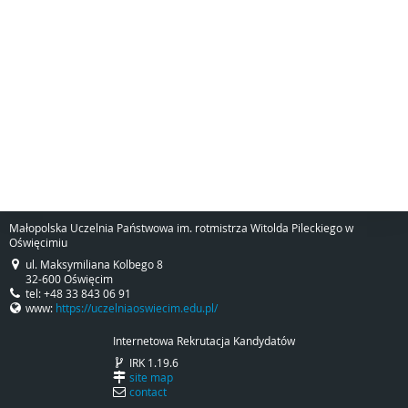
Małopolska Uczelnia Państwowa im. rotmistrza Witolda Pileckiego w
Oświęcimiu
ul. Maksymiliana Kolbego 8
32-600 Oświęcim
tel: +48 33 843 06 91
www:
https://uczelniaoswiecim.edu.pl/
Internetowa Rekrutacja Kandydatów
IRK 1.19.6
site map
contact