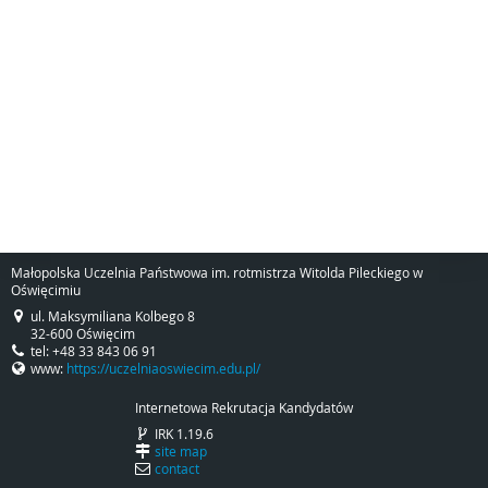
Małopolska Uczelnia Państwowa im. rotmistrza Witolda Pileckiego w
Oświęcimiu
ul. Maksymiliana Kolbego 8
32-600 Oświęcim
tel: +48 33 843 06 91
www:
https://uczelniaoswiecim.edu.pl/
Internetowa Rekrutacja Kandydatów
IRK 1.19.6
site map
contact